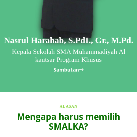
Nasrul Harahab, S.PdI., Gr., M.Pd.
Kepala Sekolah SMA Muhammadiyah Al
kautsar Program Khusus
Sambutan
ALASAN
Mengapa harus memilih
SMALKA?