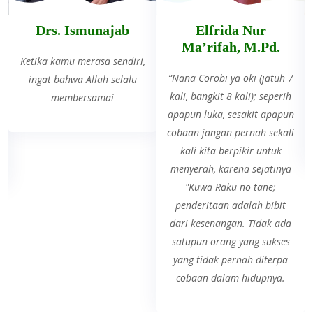
Elfrida Nur
Hesty Kurniawati,
Ma’rifah, M.Pd.
S.Pd.
“
Nana Corobi ya oki
(jatuh 7
Semua akan baik-baik saja.
kali, bangkit 8 kali); seperih
Semua akan indah pada
apapun luka, sesakit apapun
waktunya dan badai pasti
cobaan jangan pernah sekali
berlalu
kali kita berpikir untuk
menyerah, karena sejatinya
"Kuwa Raku no tane
;
penderitaan adalah bibit
dari kesenangan. Tidak ada
satupun orang yang sukses
yang tidak pernah diterpa
cobaan dalam hidupnya.